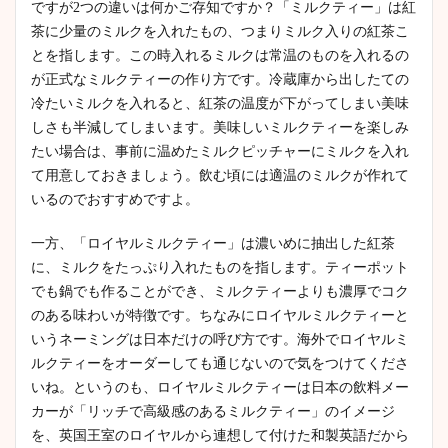
ですが2つの違いは何かご存知ですか？「ミルクティー」は紅
茶に少量のミルクを入れたもの、つまりミルク入りの紅茶こ
とを指します。この時入れるミルクは常温のものを入れるの
が正式なミルクティーの作り方です。冷蔵庫から出したての
冷たいミルクを入れると、紅茶の温度が下がってしまい美味
しさも半減してしまいます。美味しいミルクティーを楽しみ
たい場合は、事前に温めたミルクピッチャーにミルクを入れ
て用意しておきましょう。飲む頃には適温のミルクが作れて
いるのでおすすめですよ。
一方、「ロイヤルミルクティー」は濃いめに抽出した紅茶
に、ミルクをたっぷり入れたものを指します。ティーポット
でも鍋でも作ることができ、ミルクティーよりも濃厚でコク
のある味わいが特徴です。ちなみにロイヤルミルクティーと
いうネーミングは日本だけの呼び方です。海外でロイヤルミ
ルクティーをオーダーしても通じないので気をつけてくださ
いね。というのも、ロイヤルミルクティーは日本の飲料メー
カーが「リッチで高級感のあるミルクティー」のイメージ
を、英国王室のロイヤルから連想して付けた和製英語だから