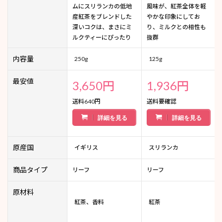
ムにスリランカの低地
風味が、紅茶全体を軽
産紅茶をブレンドした
やかな印象にしてお
深いコクは、まさにミ
り、ミルクとの相性も
ルクティーにぴったり
抜群
内容量
250g
125g
最安値
3,650円
1,936円
送料640円
送料要確認
詳細を見る
詳細を見る
原産国
イギリス
スリランカ
商品タイプ
リーフ
リーフ
原材料
紅茶、香料
紅茶