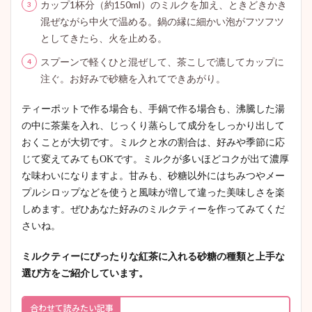
カップ1杯分（約150ml）のミルクを加え、ときどきかき
混ぜながら中火で温める。鍋の縁に細かい泡がフツフツ
としてきたら、火を止める。
スプーンで軽くひと混ぜして、茶こしで漉してカップに
注ぐ。お好みで砂糖を入れてできあがり。
ティーポットで作る場合も、手鍋で作る場合も、沸騰した湯
の中に茶葉を入れ、じっくり蒸らして成分をしっかり出して
おくことが大切です。ミルクと水の割合は、好みや季節に応
じて変えてみてもOKです。ミルクが多いほどコクが出て濃厚
な味わいになりますよ。甘みも、砂糖以外にはちみつやメー
プルシロップなどを使うと風味が増して違った美味しさを楽
しめます。ぜひあなた好みのミルクティーを作ってみてくだ
さいね。
ミルクティーにぴったりな紅茶に入れる砂糖の種類と上手な
選び方をご紹介しています。
合わせて読みたい記事