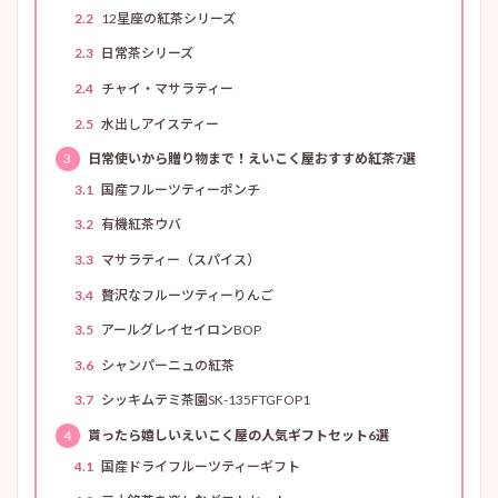
2.2
12星座の紅茶シリーズ
2.3
日常茶シリーズ
2.4
チャイ・マサラティー
2.5
水出しアイスティー
3
日常使いから贈り物まで！えいこく屋おすすめ紅茶7選
3.1
国産フルーツティーポンチ
3.2
有機紅茶ウバ
3.3
マサラティー（スパイス）
3.4
贅沢なフルーツティーりんご
3.5
アールグレイセイロンBOP
3.6
シャンパーニュの紅茶
3.7
シッキムテミ茶園SK-135FTGFOP1
4
貰ったら嬉しいえいこく屋の人気ギフトセット6選
4.1
国産ドライフルーツティーギフト