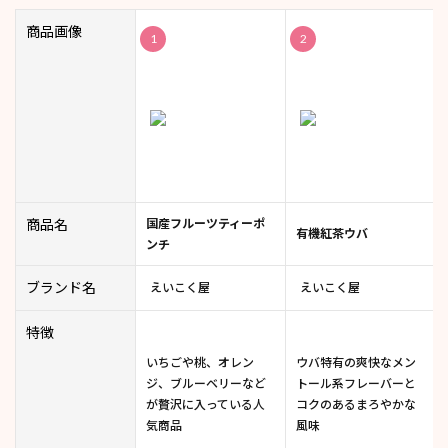
商品画像
1
2
商品名
国産フルーツティーポ
有機紅茶ウバ
ンチ
ブランド名
えいこく屋
えいこく屋
特徴
いちごや桃、オレン
ウバ特有の爽快なメン
ジ、ブルーベリーなど
トール系フレーバーと
が贅沢に入っている人
コクのあるまろやかな
気商品
風味