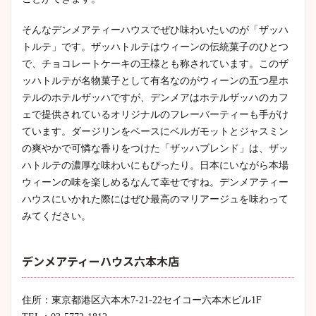
そんなデンメアティーハウスでぜひ味わいたいのが「ザッハ
トルテ」です。ザッハトルテはウィーンの伝統菓子のひとつ
で、チョコレートケーキの王様とも称されています。このザ
ッハトルテが名物菓子として有名なのがウィーンの五つ星ホ
テルのホテルザッハですが、デンメアはホテルザッハのカフ
ェで提供されているオリジナルのフレーバーティーも手がけ
ています。ダージリンをベースにベルガモットとジャスミン
の爽やかで可憐な香りをつけた「ザッハブレンド」は、ザッ
ハトルテの濃厚な味わいにもぴったり。日本にいながら本場
ウィーンの味を楽しめるなんて幸せですね。デンメアティー
ハウスにいかれた際にはぜひ最高のマリアージュを味わって
みてください。
デンメアティーハウス六本木店
住所：東京都港区六本木7-21-22セイコー六本木ビル1F