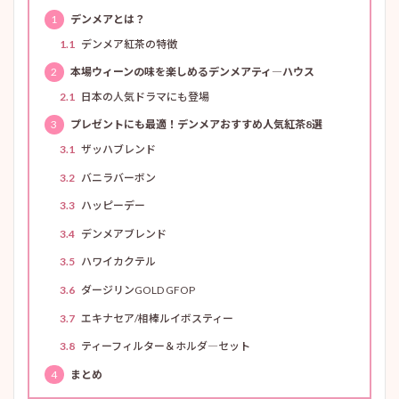
1
デンメアとは？
1.1
デンメア紅茶の特徴
2
本場ウィーンの味を楽しめるデンメアティ―ハウス
2.1
日本の人気ドラマにも登場
3
プレゼントにも最適！デンメアおすすめ人気紅茶8選
3.1
ザッハブレンド
3.2
バニラバーボン
3.3
ハッピーデー
3.4
デンメアブレンド
3.5
ハワイカクテル
3.6
ダージリンGOLD GFOP
3.7
エキナセア/相棒ルイボスティー
3.8
ティーフィルター＆ホルダ―セット
4
まとめ