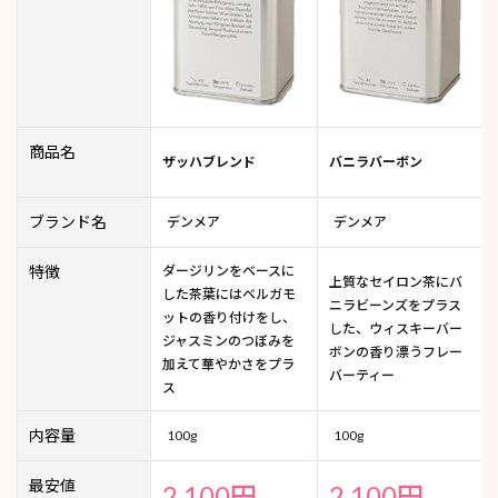
商品名
ザッハブレンド
バニラバーボン
ブランド名
デンメア
デンメア
特徴
ダージリンをベースに
上質なセイロン茶にバ
した茶葉にはベルガモ
ニラビーンズをプラス
ットの香り付けをし、
した、ウィスキーバー
ジャスミンのつぼみを
ボンの香り漂うフレー
加えて華やかさをプラ
バーティー
ス
内容量
100g
100g
最安値
2,100円
2,100円