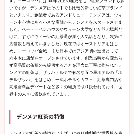
す。ヨーロッパには100年以上の歴史をもつ紅茶ブランドも多
いですが、デンメアはその中でも比較的新しい紅茶ブランド
といえます。創業者であるアンドリュー・デンメアは、ウィ
ーン中心地にある小さな店舗からデンメアをスタートさせま
した。ベート―ベンハウスやウィーン大学などが並ぶ場所だ
けに、すぐにウィーンの紅茶通が集う人気店となり、次第に
店舗数も増えていきました。現在ではオーストリアをはじ
め、ヨーロッパ全域、また日本ではアジア初の進出として、
六本木に店舗をオープンさせています。創業当時から変わら
ず高品質の茶葉のみ提供することを理念に丁寧に作られたデ
ンメアの紅茶は、ザッハトルテで有名な五つ星ホテルの「ホ
テルザッハ」をはじめ、一流ホテルやカフェ、紅茶専門店や
高級食料品デパートなど多くの場所で取り扱われており、世
界中の人々に愛飲されています。
デンメア紅茶の特徴
デンメアの紅茶の特徴といえば、はやり独創的な世界観を表